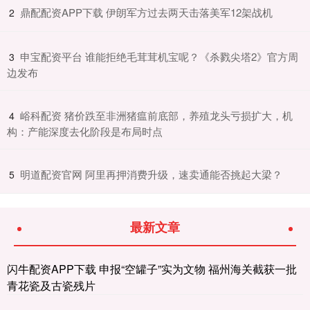
​鼎配配资APP下载 伊朗军方过去两天击落美军12架战机
2
​申宝配资平台 谁能拒绝毛茸茸机宝呢？《杀戮尖塔2》官方周
3
边发布
​峪科配资 猪价跌至非洲猪瘟前底部，养殖龙头亏损扩大，机
4
构：产能深度去化阶段是布局时点
​明道配资官网 阿里再押消费升级，速卖通能否挑起大梁？
5
最新文章
闪牛配资APP下载 申报“空罐子”实为文物 福州海关截获一批
青花瓷及古瓷残片