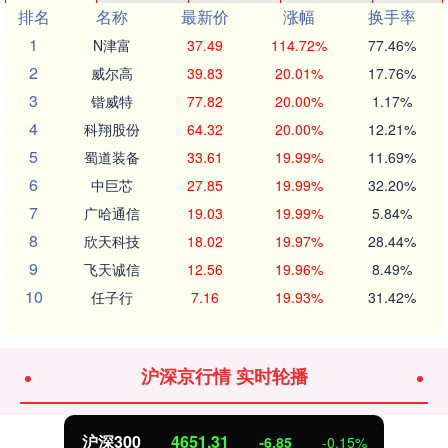
排名
名称
最新价
涨幅
换手率
1
N津富
37.49
114.72%
77.46%
2
威尔高
39.83
20.01%
17.76%
3
锴威特
77.82
20.00%
1.17%
4
科翔股份
64.32
20.00%
12.21%
5
蜀道装备
33.61
19.99%
11.69%
6
中巨芯
27.85
19.99%
32.20%
7
广哈通信
19.03
19.99%
5.84%
8
欣天科技
18.02
19.97%
28.44%
9
飞天诚信
12.56
19.96%
8.49%
10
任子行
7.16
19.93%
31.42%
沪深京行情 实时轮播
沪深300
4651.31
-6.85
-0.15%