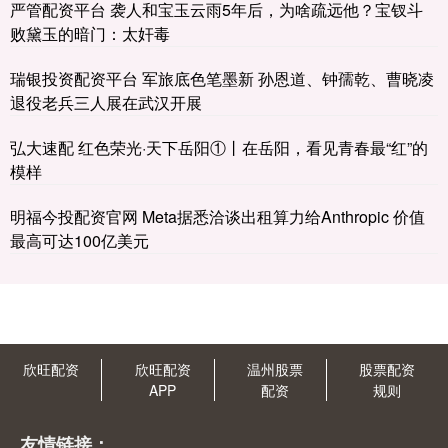
严管配资平台 袭人和宝玉云雨5年后，为啥疏远他？宝钗斗
败黛玉的暗门：太奸毒
瑞银投资配资平台 军旅底色笔墨新 孙恩道、钟孺乾、曹晓凌
退役老兵三人展在武汉开展
弘大速配 红色荣光·天下岳阳①丨在岳阳，看见青春最“红”的
模样
明福今投配资官网 Meta据悉洽谈出租算力给Anthropic 价值
最高可达100亿美元
欣旺配资
欣旺配资
温州股票
股票配资
APP
配资
规则
友情链接：