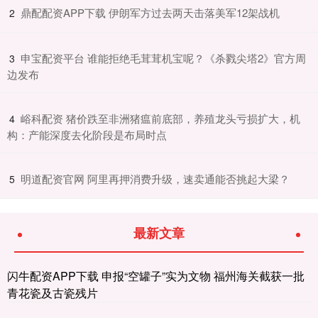
​鼎配配资APP下载 伊朗军方过去两天击落美军12架战机
2
​申宝配资平台 谁能拒绝毛茸茸机宝呢？《杀戮尖塔2》官方周
3
边发布
​峪科配资 猪价跌至非洲猪瘟前底部，养殖龙头亏损扩大，机
4
构：产能深度去化阶段是布局时点
​明道配资官网 阿里再押消费升级，速卖通能否挑起大梁？
5
最新文章
闪牛配资APP下载 申报“空罐子”实为文物 福州海关截获一批
青花瓷及古瓷残片