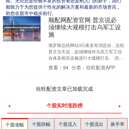
险。无论您是经验丰富的投资者还是刚入门的新手，我们
都致力于为您提供个性化的解决方案和最新的市场资讯，
助您在股市中稳步前行。
顺配网配资官网 普京说必
须继续大规模打击乌军工设
施
俄罗斯总统网站3日夜发布消息说，总统
普京当天说，必须继续对乌克兰军工综
合体及相关设施进行大规模打击。 消息
说，普京当天视察俄联合部队集群一处
查看：
94
分类：
欣旺配资APP
辅助指挥所，与俄军总....
欣旺配资文章已加载完成
个股实时涨跌榜
个股跌幅
个股流入
个股流出
换手率
个股涨幅