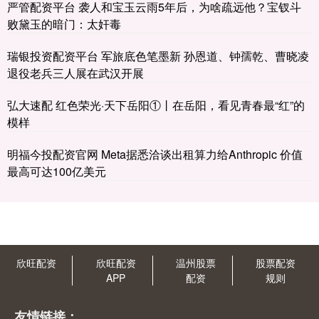
严管配资平台 袭人和宝玉云雨5年后，为啥疏远他？宝钗斗
败黛玉的暗门：太奸毒
瑞银投资配资平台 军旅底色笔墨新 孙恩道、钟孺乾、曹晓凌
退役老兵三人展在武汉开展
弘大速配 红色荣光·天下岳阳①丨在岳阳，看见青春最“红”的
模样
明福今投配资官网 Meta据悉洽谈出租算力给Anthropic 价值
最高可达100亿美元
欣旺配资
欣旺配资
温州股票
股票配资
APP
配资
规则
友情链接：