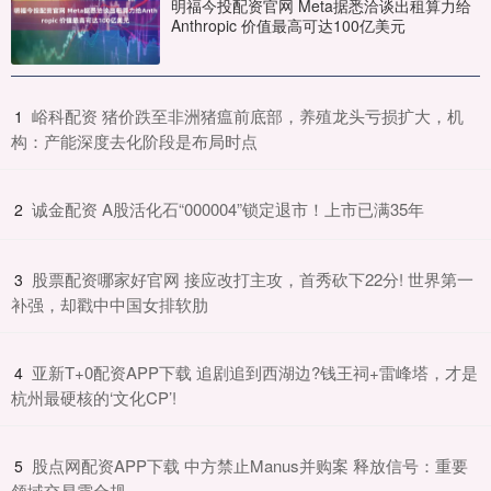
明福今投配资官网 Meta据悉洽谈出租算力给
Anthropic 价值最高可达100亿美元
​峪科配资 猪价跌至非洲猪瘟前底部，养殖龙头亏损扩大，机
1
构：产能深度去化阶段是布局时点
​诚金配资 A股活化石“000004”锁定退市！上市已满35年
2
​股票配资哪家好官网 接应改打主攻，首秀砍下22分! 世界第一
3
补强，却戳中中国女排软肋
​亚新T+0配资APP下载 追剧追到西湖边?钱王祠+雷峰塔，才是
4
杭州最硬核的‘文化CP’!
​股点网配资APP下载 中方禁止Manus并购案 释放信号：重要
5
领域交易需合规