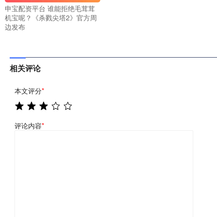
申宝配资平台 谁能拒绝毛茸茸
机宝呢？《杀戮尖塔2》官方周
边发布
相关评论
本文评分
*
评论内容
*