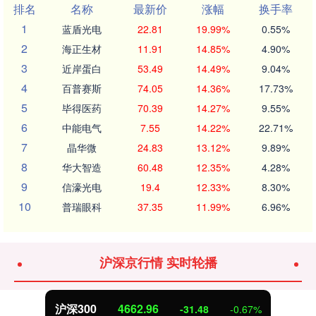
排名
名称
最新价
涨幅
换手率
1
蓝盾光电
22.81
19.99%
0.55%
2
海正生材
11.91
14.85%
4.90%
3
近岸蛋白
53.49
14.49%
9.04%
4
百普赛斯
74.05
14.36%
17.73%
5
毕得医药
70.39
14.27%
9.55%
6
中能电气
7.55
14.22%
22.71%
7
晶华微
24.83
13.12%
9.89%
8
华大智造
60.48
12.35%
4.28%
9
信濠光电
19.4
12.33%
8.30%
10
普瑞眼科
37.35
11.99%
6.96%
沪深京行情 实时轮播
北证50
1122.88
-11.37
-1.00%