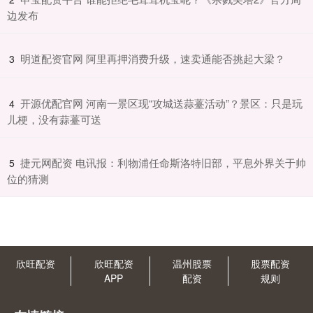
边发布
​明道配资官网 阿里再押消费升级，速卖通能否挑起大梁？
3
​开源优配官网 河南一景区现“攻城送蒜薹活动”？景区：只是玩
4
儿梗，没有蒜薹可送
​捷元网配资 电讯报：利物浦任命斯洛特旧部，平息外界关于帅
5
位的猜测
欣旺配资
欣旺配资
温州股票
股票配资
APP
配资
规则