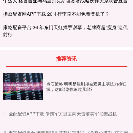
牛达人 格鲁吉亚与乌兹别克斯坦签署战略伙伴关系联合宣言
指盈配资网APP下载 20寸行李箱不能免费登机了？
康乾配资平台 26 年东门天虹挥手谢幕，老牌商超“瘦身”迭代
前行
推荐资讯
点石策略 明明是烂剧却被双男主演技力挽狂
澜，这6部剧你追过几部?
​鼎配配资APP下载 伊朗军方过去两天击落美军12架战机
1
​申宝配资平台 谁能拒绝毛茸茸机宝呢？《杀戮尖塔2》官方周
2