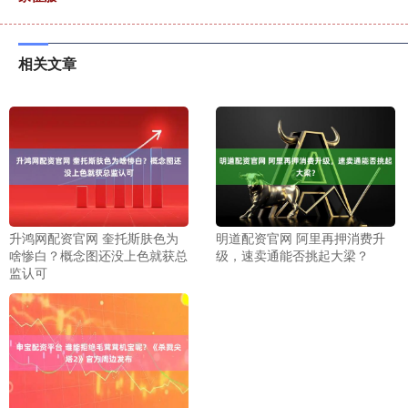
相关文章
升鸿网配资官网 奎托斯肤色为
明道配资官网 阿里再押消费升
啥惨白？概念图还没上色就获总
级，速卖通能否挑起大梁？
监认可