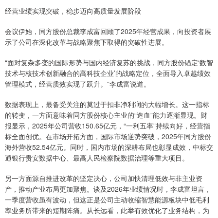
经营业绩实现突破，稳步迈向高质量发展阶段
会议伊始，同方股份总裁李成富回顾了2025年经营成果，向投资者展
示了公司在深化改革与战略聚焦下取得的突破性进展。
“面对复杂多变的国际形势与国内经济复苏的挑战，同方股份锚定‘数智
技术与核技术创新融合的高科技企业’的战略定位，全面导入卓越绩效
管理模式，经营质效实现了跃升。”李成富说道。
数据表现上，最备受关注的莫过于扣非净利润的大幅增长。这一指标
的转变，一方面意味着同方股份核心主业的“造血”能力逐渐显现。财
报显示，2025年公司营收150.65亿元，“一利五率”持续向好，经营指
标全面创优。在市场开拓方面，国际市场逆势突破，2025年同方股份
海外营收52.54亿元。同时，国内市场的深耕布局也彰显成效，中标交
通银行贵安数据中心、最高人民检察院数据治理等重大项目。
另一方面源自推进改革的坚定决心，公司加快清理低效与非主业资
产，推动产业布局更加聚焦。谈及2026年业绩情况时，李成富坦言，
一季度营收虽有波动，但这正是公司主动收缩智慧能源板块中低毛利
率业务所带来的短期阵痛。从长远看，此举有效优化了业务结构，为