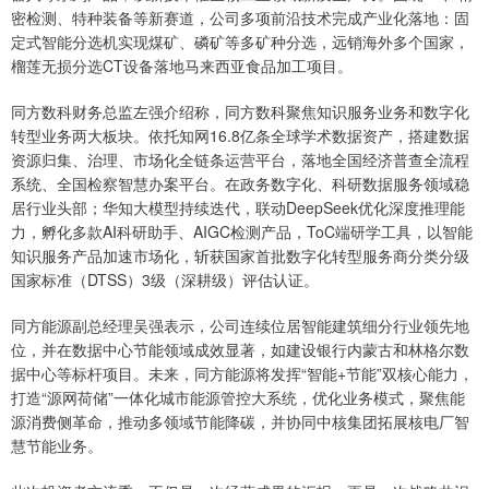
密检测、特种装备等新赛道，公司多项前沿技术完成产业化落地：固
定式智能分选机实现煤矿、磷矿等多矿种分选，远销海外多个国家，
榴莲无损分选CT设备落地马来西亚食品加工项目。
同方数科财务总监左强介绍称，同方数科聚焦知识服务业务和数字化
转型业务两大板块。依托知网16.8亿条全球学术数据资产，搭建数据
资源归集、治理、市场化全链条运营平台，落地全国经济普查全流程
系统、全国检察智慧办案平台。在政务数字化、科研数据服务领域稳
居行业头部；华知大模型持续迭代，联动DeepSeek优化深度推理能
力，孵化多款AI科研助手、AIGC检测产品，ToC端研学工具，以智能
知识服务产品加速市场化，斩获国家首批数字化转型服务商分类分级
国家标准（DTSS）3级（深耕级）评估认证。
同方能源副总经理吴强表示，公司连续位居智能建筑细分行业领先地
位，并在数据中心节能领域成效显著，如建设银行内蒙古和林格尔数
据中心等标杆项目。未来，同方能源将发挥“智能+节能”双核心能力，
打造“源网荷储”一体化城市能源管控大系统，优化业务模式，聚焦能
源消费侧革命，推动多领域节能降碳，并协同中核集团拓展核电厂智
慧节能业务。