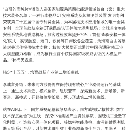
“自研的高纯锗γ谱仪入选国家能源局第四批能源领域首台（套）重大
技术装备名单；‘一种行李物品CT安检系统及其探测器装置’发明专利
荣获第二十五届中国专利奖金奖，为本届核技术应用领域的唯一金奖
专利：全球首款航空箱CT获民航认证并落地深圳机场；全球首套智能
安检系统落地香港机场，旅客过检效率提升70%；首创‘查验安检一体
化’模式，实现航空、港口、铁路等口岸设备全覆盖，为海南自由贸易
港封关运作提供技术支撑；‘核智’大模型正式通过中国信通院‘核工业
大模型能力检验’，成为核行业首个获得国家级权威认证的大模型产
品。”孙尚民说道。
锚定“十五五”，培育战新产业第二增长曲线
李成富介绍，未来同方股份将在保持现有核心产业稳健运行的基础
上，通过技术跃迁、模式创新、组织变革，探索新技术、新场景、新
赛道、新模式，开辟价值增长极，逐步形成第二增长曲线。
站在AI风口下，同方威视副总裁彭华表示，同方威视以“核技术+数字
技术深度融合”为主线，深挖中核集团产业资源禀赋，围绕核工业数字
化刚需，打造核安保一体化项目、核燃料智能质检、表污辐射探测机
器人等系列产品，以新技术催生核工业领域新质生产力。围绕 AI、精