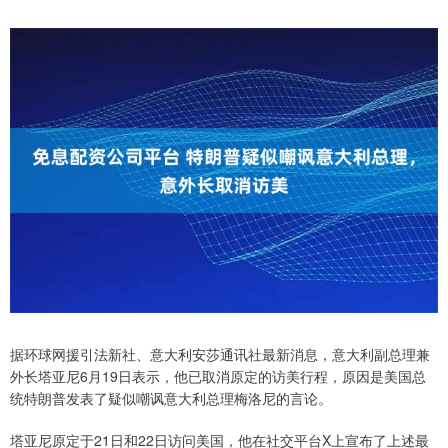
据环球网援引法新社、意大利安莎通讯社最新消息，意大利副总理兼
外长塔亚尼6月19日表示，他已取消原定的访美行程，原因是美国总
统特朗普发表了疑似嘲讽意大利总理梅洛尼的言论。
塔亚尼原定于21日和22日访问美国，他在社交平台X上宣布了上述最