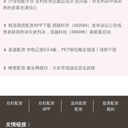
​沪深优配平台 安利全球总裁迈克尔·尼尔森：对安利在中国未
2
来的发展充满信心
​精选期货配资APP下载 西陇科学（002584）发布诉讼公告投
3
资者获得胜诉生效判决，清越科技（688496）索赔案启动
​嘉盛配资 华电辽能5天4板，PET铜箔概念领涨丨强势个股
4
​蜂窝配资 被全网模仿，大衣哥现场还原走路梗
5
欣旺配资
欣旺配资
温州股票
股票配资
APP
配资
规则
友情链接：