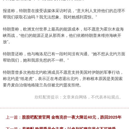
报道称，特朗普在接受该媒体采访时说，“意大利人支持他们的总理不
帮我们获取石油吗？我无法想象。我对她感到震惊。”
特朗普称，欧洲支付世界上最高的能源成本，却不愿意为霍尔木兹海
峡而战，“他们的能源正是从那而来，他们依赖特朗普来维持海峡开
放”。
特朗普还称，他与梅洛尼已有一段时间没有沟通。“她不想从北约方面
帮助我们，她和我原先想的不一样。”
特朗普曾多次抱怨北约欧洲成员不愿意支持美国对伊朗的军事行动，
称北约是“纸老虎”，表示正在考虑退出北约，并称根本原因是美国索
要丹麦自治领地格陵兰岛但被北约盟友拒绝。
欣旺配资提示：文章来自网络，不代表本站观点。
上一篇：
股股吧配资官网 金饰克价一夜大降近40元，跌回2025年
下一篇：
易资配 欧盟委员会主席：以色列扩建定居点不可接受