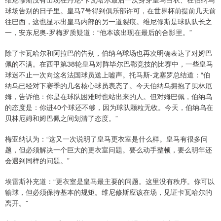
球场告别的日子里。皇马7号得到俱乐部许可，在世界杯前提前几天前
往巴西，这也显示出皇马内部的另一道裂痕。维尼修斯是球队队长之
一，安东尼奥-罗梅罗质疑道：“他本该出现在最后的合影里。”
除了卡瓦哈尔和阿拉巴的告别，伯纳乌球场也再次明确表达了对姆巴
佩的不满。在西甲第38轮皇马对阵毕尔巴鄂竞技的比赛中，一些皇马
球迷不止一次向这名法国球员送上嘘声。托马斯-龙塞罗总结道：“伯
纳乌已经对下赛季的几名核心球员表态了。今天伯纳乌拥抱了贝林厄
姆，告诉他：你是在球队困难时也站出来的人。但对姆巴佩，伯纳乌
的态度是：你进40个球还不够，因为球队颗粒无收。今天，伯纳乌在
贝林厄姆和姆巴佩之间划清了态度。”
梅亚纳认为：“这又一次说明了皇马更衣室是什么样。皇马有很多问
题，但必须解决一个巨大的更衣室问题。要么动手整顿，要么明年还
会遇到同样的问题。”
埃雷斯补充道：“更衣室是皇马最主要的问题。这里没有秩序。你可以
输球，但必须保持基本的规矩。维尼修斯应该在场，见证卡瓦哈尔的
离开。”