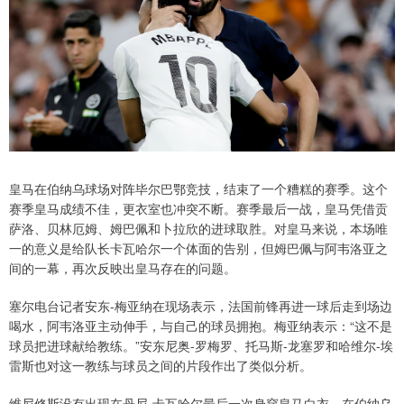
皇马在伯纳乌球场对阵毕尔巴鄂竞技，结束了一个糟糕的赛季。这个
赛季皇马成绩不佳，更衣室也冲突不断。赛季最后一战，皇马凭借贡
萨洛、贝林厄姆、姆巴佩和卜拉欣的进球取胜。对皇马来说，本场唯
一的意义是给队长卡瓦哈尔一个体面的告别，但姆巴佩与阿韦洛亚之
间的一幕，再次反映出皇马存在的问题。
塞尔电台记者安东-梅亚纳在现场表示，法国前锋再进一球后走到场边
喝水，阿韦洛亚主动伸手，与自己的球员拥抱。梅亚纳表示：“这不是
球员把进球献给教练。”安东尼奥-罗梅罗、托马斯-龙塞罗和哈维尔-埃
雷斯也对这一教练与球员之间的片段作出了类似分析。
维尼修斯没有出现在丹尼-卡瓦哈尔最后一次身穿皇马白衣、在伯纳乌