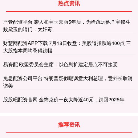
热点资讯
严管配资平台 袭人和宝玉云雨5年后，为啥疏远他？宝钗斗
败黛玉的暗门：太奸毒
财慧网配资APP下载 7月18日收盘：美股道指跌逾400点 三
大股指本周均录得跌幅
易资配 欧盟委员会主席：以色列扩建定居点不可接受
免息配资公司平台 特朗普疑似嘲讽意大利总理，意外长取消
访美
股股吧配资官网 金饰克价一夜大降近40元，跌回2025年
推荐资讯