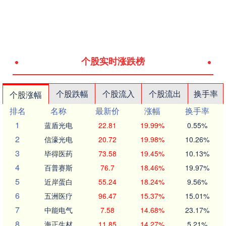
个股实时涨跌榜
个股跌幅
个股流入
个股流出
换手率
个股涨幅
排名
名称
最新价
涨幅
换手率
1
蓝盾光电
22.81
19.99%
0.55%
2
信濠光电
20.72
19.98%
10.26%
3
毕得医药
73.58
19.45%
10.13%
4
百普赛斯
76.7
18.46%
19.97%
5
近岸蛋白
55.24
18.24%
9.56%
6
五洲医疗
96.47
15.37%
15.01%
7
中能电气
7.58
14.68%
23.17%
8
海正生材
11.85
14.27%
5.21%