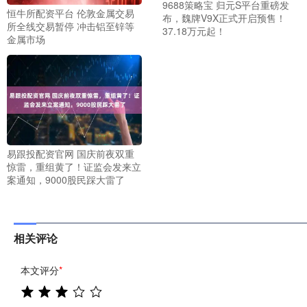
9688策略宝 归元S平台重磅发
恒牛所配资平台 伦敦金属交易
布，魏牌V9X正式开启预售！
所全线交易暂停 冲击铝至锌等
37.18万元起！
金属市场
易跟投配资官网 国庆前夜双重
惊雷，重组黄了！证监会发来立
案通知，9000股民踩大雷了
相关评论
本文评分
*