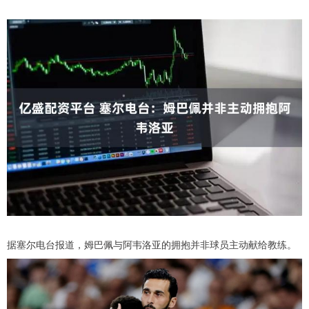
据塞尔电台报道，姆巴佩与阿韦洛亚的拥抱并非球员主动献给教练。