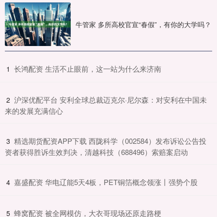
牛管家 多所高校官宣“春假”，有你的大学吗？
​长鸿配资 生活不止眼前，这一站为什么来济南
1
​沪深优配平台 安利全球总裁迈克尔·尼尔森：对安利在中国未
2
来的发展充满信心
​精选期货配资APP下载 西陇科学（002584）发布诉讼公告投
3
资者获得胜诉生效判决，清越科技（688496）索赔案启动
​嘉盛配资 华电辽能5天4板，PET铜箔概念领涨丨强势个股
4
​蜂窝配资 被全网模仿，大衣哥现场还原走路梗
5